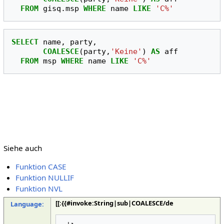
FROM
gisq
.
msp
WHERE
name
LIKE
'C%'
SELECT
name
,
party
,
COALESCE
(
party
,
'Keine'
)
AS
aff
FROM
msp
WHERE
name
LIKE
'C%'
Siehe auch
Funktion CASE
Funktion NULLIF
Funktion NVL
[[:{{#invoke:String|sub|COALESCE/de
Language: