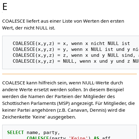
E
COALESCE liefert aus einer Liste von Werten den ersten
Wert, der nicht NULL ist.
  COALESCE(x,y,z) = x, wenn x nicht NULL ist

  COALESCE(x,y,z) = y, wenn x NULL ist und y nicht NULL ist

  COALESCE(x,y,z) = z, wenn x und y NULL sind, aber z nicht NULL ist

COALESCE kann hilfreich sein, wenn NULL-Werte durch
andere Werte ersetzt werden sollen. In diesem Beispiel
werden die Namen der Parteien der Mitglieder des
Schottischen Parlaments (MSP) angezeigt. Für Mitglieder, die
keiner Partei angehören (z.B. Canavan, Dennis) wird die
Zeichenkette 'Keine' ausgegeben.
SELECT
name
,
party
,
COALESCE
(
party
,
'Keine'
)
AS
aff