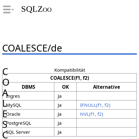
SQLZoo
COALESCE/de
C
Kompatibilität
COALESCE(f1, f2)
O
DBMS
OK
Alternative
A
Ingres
Ja
L
MySQL
Ja
IFNULL(f1, f2)
E
Oracle
Ja
NVL(f1, f2)
S
PostgreSQL
Ja
C
SQL Server
Ja