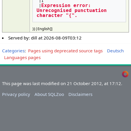
 |1

Expression error: 
 |
Unrecognised punctuation 
character "{".
}}|English]]
Served by:
dill
at
2026-08-09T03:12
Categories
:
Pages using deprecated source tags
Deutsch
Languages pages
This page was last modified on 21 October 2012, at 17:12.
Privacy policy
About SQLZoo
Disclaimers