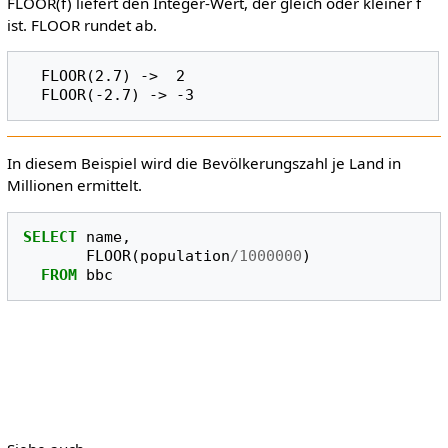
FLOOR(f) liefert den Integer-Wert, der gleich oder kleiner f
ist. FLOOR rundet ab.
  FLOOR(2.7) ->  2

In diesem Beispiel wird die Bevölkerungszahl je Land in
Millionen ermittelt.
SELECT
name
,
FLOOR
(
population
/
1000000
)
FROM
bbc