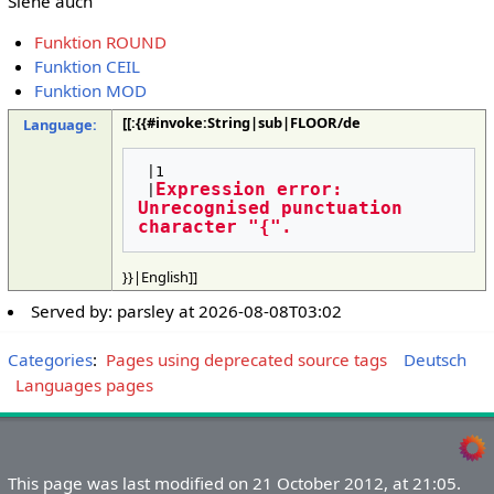
Siehe auch
Funktion ROUND
Funktion CEIL
Funktion MOD
[[:{{#invoke:String|sub|FLOOR/de
Language:
 |1

Expression error: 
 |
Unrecognised punctuation 
character "{".
}}|English]]
Served by:
parsley
at
2026-08-08T03:02
Categories
:
Pages using deprecated source tags
Deutsch
Languages pages
This page was last modified on 21 October 2012, at 21:05.