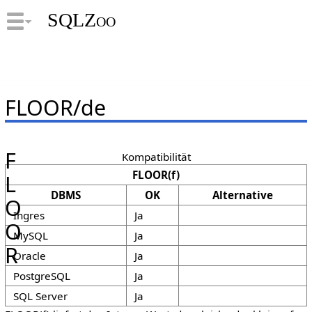
SQLZoo
FLOOR/de
F
Kompatibilität
FLOOR(f)
L
DBMS
OK
Alternative
O
Ingres
Ja
O
MySQL
Ja
R
Oracle
Ja
PostgreSQL
Ja
SQL Server
Ja