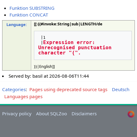
Funktion SUBSTRING
Funktion CONCAT
[[:{{#invoke:String|sub|LENGTH/de
Language:
 |1

Expression error: 
 |
Unrecognised punctuation 
character "{".
}}|English]]
Served by:
basil
at
2026-08-06T11:44
Categories
:
Pages using deprecated source tags
Deutsch
Languages pages
Privacy policy
About SQLZoo
Disclaimers