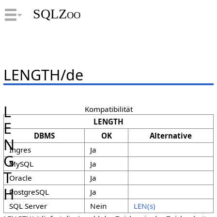
SQLZoo
LENGTH/de
L
Kompatibilität
LENGTH
E
DBMS
OK
Alternative
N
Ingres
Ja
G
MySQL
Ja
T
Oracle
Ja
H
PostgreSQL
Ja
SQL Server
Nein
LEN(s)