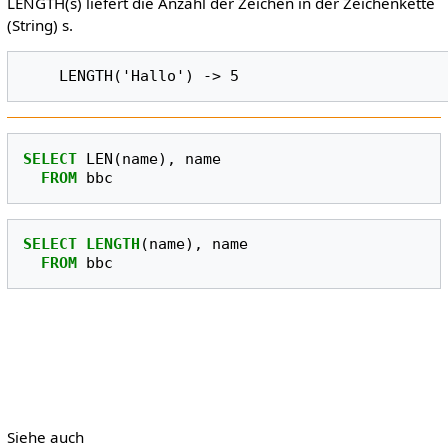
LENGTH(s) liefert die Anzahl der Zeichen in der Zeichenkette
(String) s.
SELECT
LEN
(
name
),
name
FROM
bbc
SELECT
LENGTH
(
name
),
name
FROM
bbc
Siehe auch