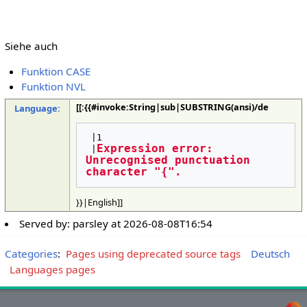
Siehe auch
Funktion CASE
Funktion NVL
[[:{{#invoke:String|sub|SUBSTRING(ansi)/de
Language:
 |1

Expression error: 
 |
Unrecognised punctuation 
character "{".
}}|English]]
Served by:
parsley
at
2026-08-08T16:54
Categories
:
Pages using deprecated source tags
Deutsch
Languages pages