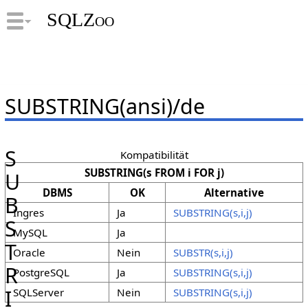
SQLZoo
SUBSTRING(ansi)/de
S
Kompatibilität
SUBSTRING(s FROM i FOR j)
U
DBMS
OK
Alternative
B
Ingres
Ja
SUBSTRING(s,i,j)
S
MySQL
Ja
T
Oracle
Nein
SUBSTR(s,i,j)
R
PostgreSQL
Ja
SUBSTRING(s,i,j)
I
SQLServer
Nein
SUBSTRING(s,i,j)