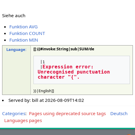
Siehe auch
Funktion AVG
Funktion COUNT
Funktion MIN
[[:{{#invoke:String|sub|SUM/de
Language:
 |1

Expression error: 
 |
Unrecognised punctuation 
character "{".
}}|English]]
Served by:
bill
at
2026-08-09T14:02
Categories
:
Pages using deprecated source tags
Deutsch
Languages pages