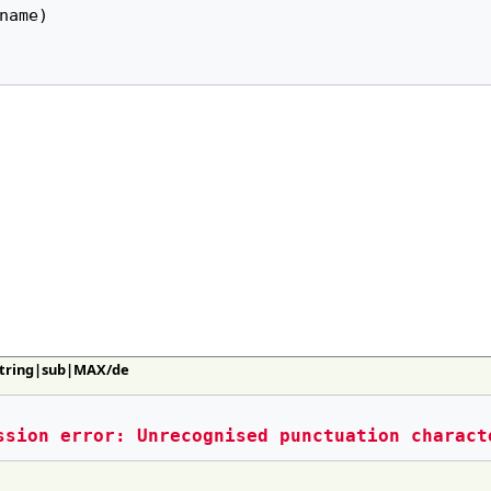
name
)
:String|sub|MAX/de
ssion error: Unrecognised punctuation charact