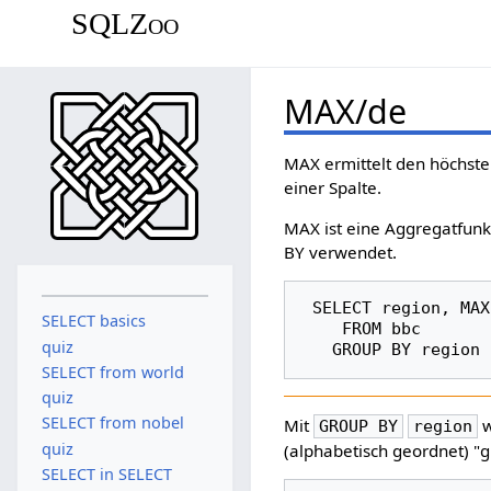
SQLZoo
MAX/de
MAX ermittelt den höchste
einer Spalte.
MAX ist eine Aggregatfunk
BY verwendet.
 SELECT region, MAX(name)

SELECT basics
    FROM bbc

quiz
SELECT from world
quiz
SELECT from nobel
Mit
w
GROUP BY
region
quiz
(alphabetisch geordnet) "
SELECT in SELECT