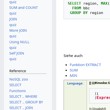
quiz
SELECT
region
,
MAX
(
SUM and COUNT
FROM
bbc
GROUP
BY
region
quiz
JOIN
quiz
More JOIN
quiz
Using NULL
quiz
Self JOIN
Siehe auch
quiz
Funktion EXTRACT
SUM
Reference
MIN
NoSQL zoo
[[:{{#invoke
Language:
SELECT
Functions
 |1

SELECT .. WHERE
Expre
 |
SELECT .. GROUP BY
SELECT .. JOIN
}}|English]]