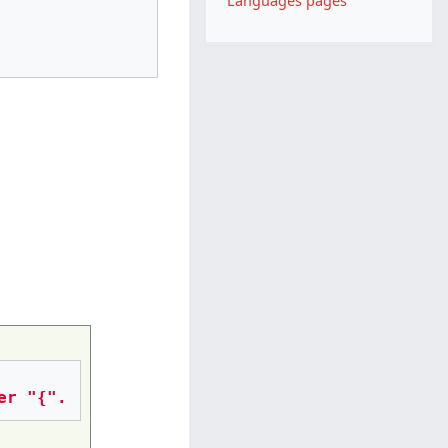
Languages pages
er "{".