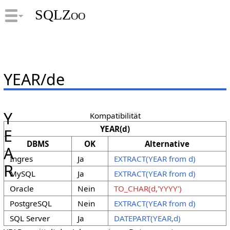
SQLZoo
YEAR/de
Y
Kompatibilität
YEAR(d)
E
DBMS
OK
Alternative
A
Ingres
Ja
EXTRACT(YEAR from d)
R
MySQL
Ja
EXTRACT(YEAR from d)
Oracle
Nein
TO_CHAR(d,'YYYY')
PostgreSQL
Nein
EXTRACT(YEAR from d)
SQL Server
Ja
DATEPART(YEAR,d)