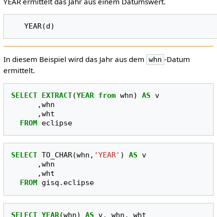
YEAR ermittelt das Jahr aus einem Datumswert.
In diesem Beispiel wird das Jahr aus dem
-Datum
whn
ermittelt.
SELECT
EXTRACT
(
YEAR
from
whn
)
AS
v
,
whn
,
wht
FROM
eclipse
SELECT
TO_CHAR
(
whn
,
'YEAR'
)
AS
v
,
whn
,
wht
FROM
gisq
.
eclipse
SELECT
YEAR
(
whn
)
AS
v
,
whn
,
wht