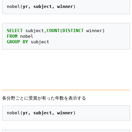
nobel(
yr, subject, winner
SELECT
subject
,
COUNT
(
DISTINCT
winner
)
FROM
nobel
GROUP
BY
subject
各分野ごとに受賞が有った年数を表示する
nobel(
yr, subject, winner