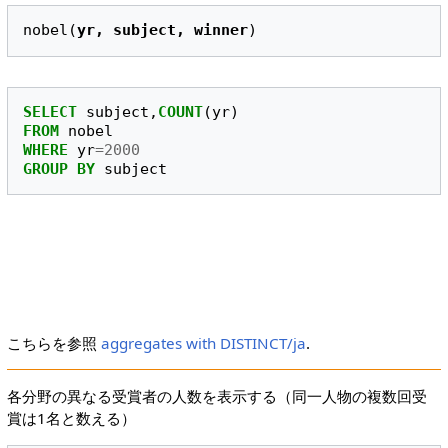
nobel(
yr, subject, winner
SELECT
subject
,
COUNT
(
yr
)
FROM
nobel
WHERE
yr
=
2000
GROUP
BY
subject
こちらを参照
aggregates with DISTINCT/ja
.
各分野の異なる受賞者の人数を表示する（同一人物の複数回受
賞は1名と数える）